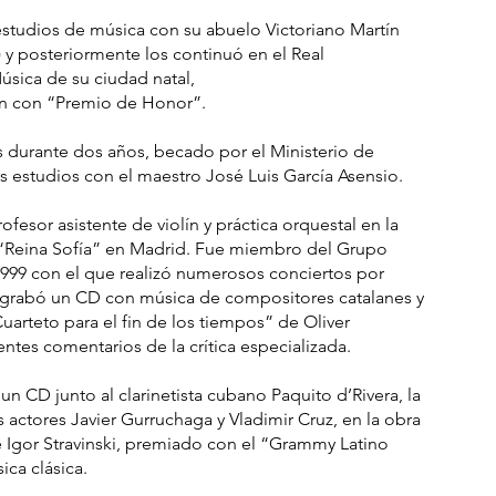
estudios de música con su abuelo Victoriano Martín
 y posteriormente los continuó en el Real
úsica de su ciudad natal,
olín con “Premio de Honor”.
s durante dos años, becado por el Ministerio de
us estudios con el maestro José Luis García Asensio.
fesor asistente de violín y práctica orquestal en la
 “Reina Sofía” en Madrid. Fue miembro del Grupo
99 con el que realizó numerosos conciertos por
 grabó un CD con música de compositores catalanes y
Cuarteto para el fin de los tiempos” de Oliver
ntes comentarios de la crítica especializada.
un CD junto al clarinetista cubano Paquito d’Rivera, la
 actores Javier Gurruchaga y Vladimir Cruz, en la obra
e Igor Stravinski, premiado con el “Grammy Latino
ca clásica.