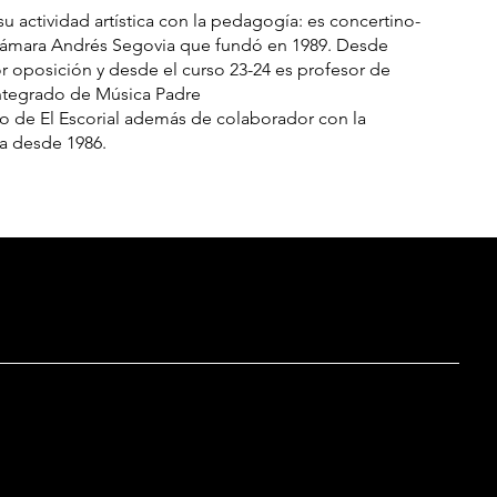
u actividad artística con la pedagogía: es concertino-
 Cámara Andrés Segovia que fundó en 1989. Desde
or oposición y desde el curso 23-24 es profesor de
 Integrado de Música Padre
o de El Escorial además de colaborador con la
a desde 1986.
TS