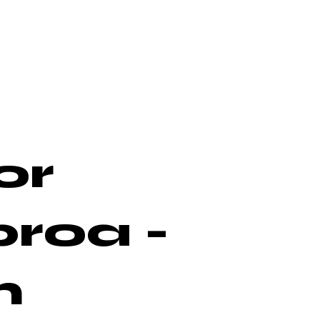
or
roa -
n