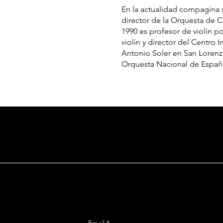
En la actualidad compagina s
director de la Orquesta de
1990 es profesor de violín p
violín y director del Centro
Antonio Soler en San Lorenz
Orquesta Nacional de Españ
E DE AR
Suscríbete
ural ECDA
cciones