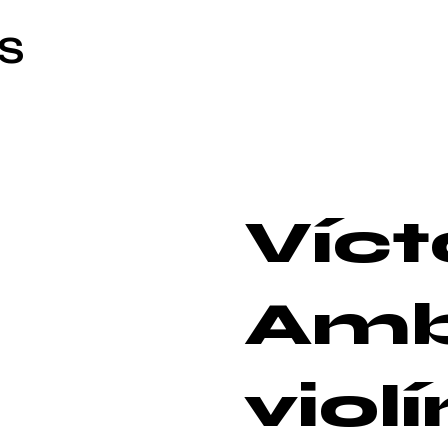
S
Víct
Amb
violí