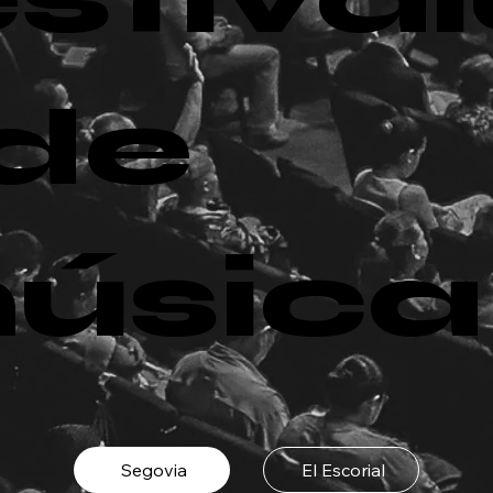
 de
úsica
Segovia
El Escorial