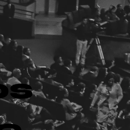
os
le