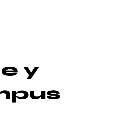
e y
mpus